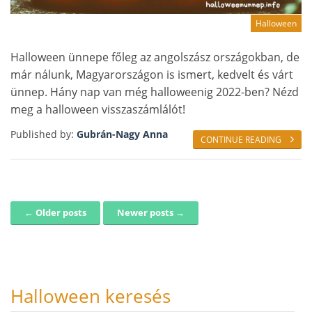
Halloween
Halloween ünnepe főleg az angolszász országokban, de
már nálunk, Magyarországon is ismert, kedvelt és várt
ünnep. Hány nap van még halloweenig 2022-ben? Nézd
meg a halloween visszaszámlálót!
Published by:
Gubrán-Nagy Anna
CONTINUE READING
← Older posts
Newer posts →
Post navigation
Halloween keresés