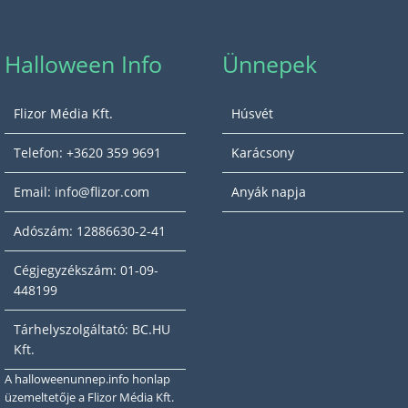
Halloween Info
Ünnepek
Flizor Média Kft.
Húsvét
Telefon: +3620 359 9691
Karácsony
Email: info@flizor.com
Anyák napja
Adószám: 12886630-2-41
Cégjegyzékszám: 01-09-
448199
Tárhelyszolgáltató: BC.HU
Kft.
A halloweenunnep.info honlap
üzemeltetője a Flizor Média Kft.