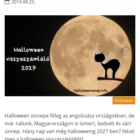
2019.08.23.
Halloween
Halloween ünnepe főleg az angolszász országokban, de
már nálunk, Magyarországon is ismert, kedvelt és várt
ünnep. Hány nap van még halloweenig 2027-ben? Nézd
meg a halloween visszaszámlálót!