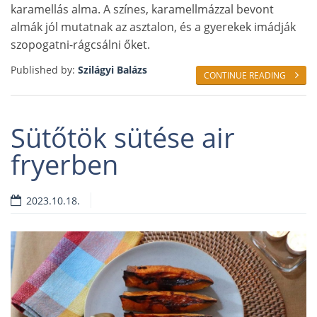
karamellás alma. A színes, karamellmázzal bevont
almák jól mutatnak az asztalon, és a gyerekek imádják
szopogatni-rágcsálni őket.
Published by:
Szilágyi Balázs
CONTINUE READING
Sütőtök sütése air
fryerben
2023.10.18.