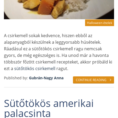
Halloween ételek
A csirkemell sokak kedvence, hiszen ebből az
alapanyagból készülnek a leggyorsabb húsételek.
Ráadásul ez a sütőtökös csirkemell ragu nemcsak
gyors, de még egészséges is. Ha unod már a havonta
többször főzött csirkemell recepteket, akkor próbáld ki
ezt a
sütőtökös csirkemell
ragut.
Published by:
Gubrán-Nagy Anna
CONTINUE READING
Sütőtökös amerikai
palacsinta