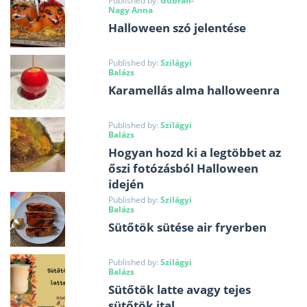
Published by:
Gubrán-
Nagy Anna
Halloween szó jelentése
Published by:
Szilágyi
Balázs
Karamellás alma halloweenra
Published by:
Szilágyi
Balázs
Hogyan hozd ki a legtöbbet az
őszi fotózásból Halloween
idején
Published by:
Szilágyi
Balázs
Sütőtök sütése air fryerben
Published by:
Szilágyi
Balázs
Sütőtök latte avagy tejes
sütőtök ital