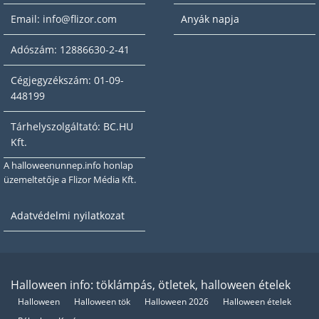
Email: info@flizor.com
Anyák napja
Adószám: 12886630-2-41
Cégjegyzékszám: 01-09-
448199
Tárhelyszolgáltató: BC.HU
Kft.
A halloweenunnep.info honlap
üzemeltetője a Flizor Média Kft.
Adatvédelmi nyilatkozat
Halloween info: töklámpás, ötletek, halloween ételek
Halloween
Halloween tök
Halloween 2026
Halloween ételek