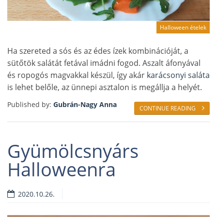
Halloween ételek
Ha szereted a sós és az édes ízek kombinációját, a
sütőtök salátát fetával imádni fogod. Aszalt áfonyával
és ropogós magvakkal készül, így akár
karácsonyi saláta
is lehet belőle, az ünnepi asztalon is megállja a helyét.
Published by:
Gubrán-Nagy Anna
CONTINUE READING
Gyümölcsnyárs
Halloweenra
2020.10.26.