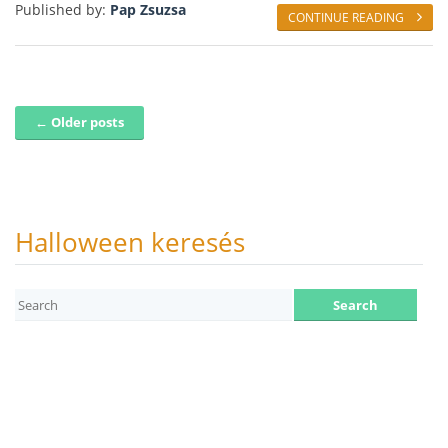
Published by:
Pap Zsuzsa
CONTINUE READING
← Older posts
Post navigation
Halloween keresés