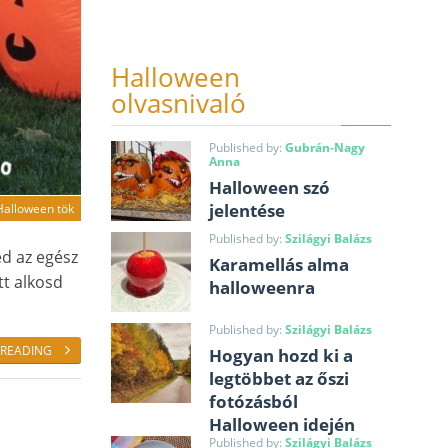
Halloween
olvasnivaló
Published by:
Gubrán-Nagy
Anna
Halloween szó
jelentése
Halloween tök
Published by:
Szilágyi Balázs
éd az egész
Karamellás alma
tt alkosd
halloweenra
Published by:
Szilágyi Balázs
 READING
Hogyan hozd ki a
legtöbbet az őszi
fotózásból
Halloween idején
Published by:
Szilágyi Balázs