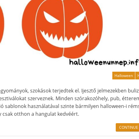
Halloween
ományok, szokások terjedtek el. Ijesztő jelmezekben buliz
fesztiválokat szerveznek. Minden szórakozóhely, pub, éttere
ó sablonok használatával szinte bármilyen halloween-i réms
y csak otthon a hangulat kedvéért.
CONTINUE