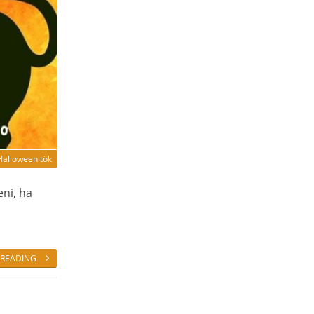
Halloween tök
eni, ha
 READING