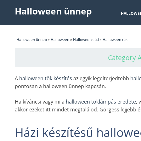
Halloween ünnep
HALLOWE
Halloween ünnep
»
Halloween
»
Halloween süti
»
Halloween tök
Category A
A
halloween tök készítés
az egyik legelterjedtebb
hall
pontosan a halloween ünnep kapcsán.
Ha kíváncsi vagy mi a
halloween töklámpás eredete
, 
akkor ezeket itt mindet megtalálod. Görgess lejjebb 
Házi készítésű hallowe