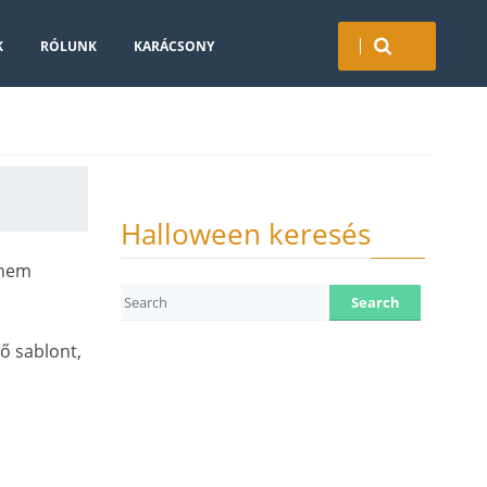
K
RÓLUNK
KARÁCSONY
Halloween keresés
 nem
lő sablont,