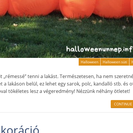
Halloween
Halloween süti
sit „rémessé” tenni a lakást. Természetesen, ha nem szeretn
et a lakáson belül, ez lehet egy sarok, polc, kandalló stb. és o
val tökéletes lesz a végeredmény! Nézzünk néhány ötletet!
CONTINUE
koráció