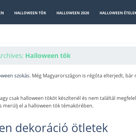
EN
HALLOWEEN TÖK
HALLOWEEN 2026
HALLOWEEN ÉTELE
rchives:
Halloween tök
oween szokás
. Még Magyarországon is régóta elterjedt, bár
vagy csak halloween tököt készítenél és nem találtál megfele
és merülj el a halloween tök témakörében.
en dekoráció ötletek