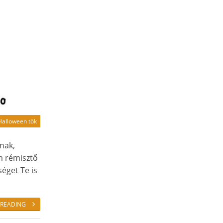
Halloween tök
nak,
m rémisztő
éget Te is
 READING