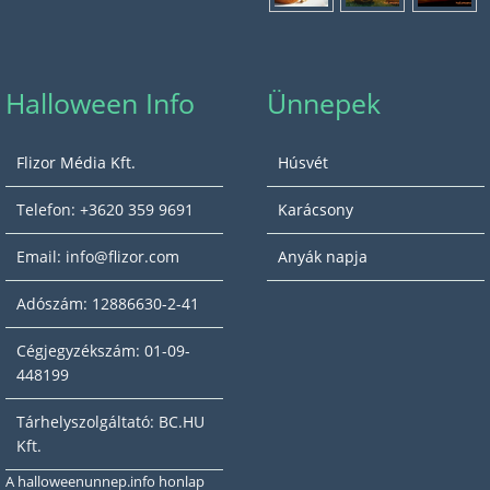
Halloween Info
Ünnepek
Flizor Média Kft.
Húsvét
Telefon: +3620 359 9691
Karácsony
Email: info@flizor.com
Anyák napja
Adószám: 12886630-2-41
Cégjegyzékszám: 01-09-
448199
Tárhelyszolgáltató: BC.HU
Kft.
A halloweenunnep.info honlap