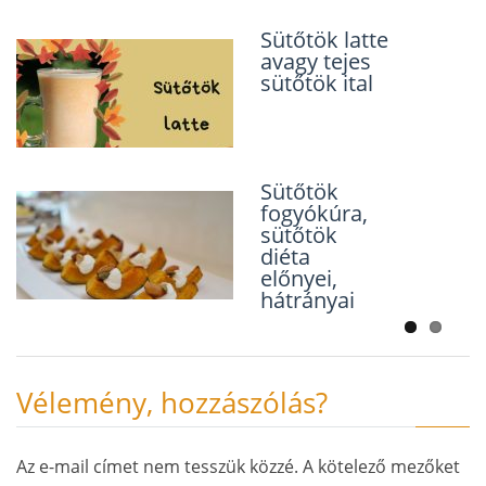
Sütőtök latte
Sütőtökös
avagy tejes
csirkemell
sütőtök ital
ragu
Sütőtök
Sütőtök
fogyókúra,
muffin –
sütőtök
Halloween
diéta
sztárja
előnyei,
hátrányai
Vélemény, hozzászólás?
Az e-mail címet nem tesszük közzé.
A kötelező mezőket