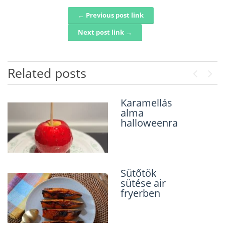
← Previous post link
Post navigation
Next post link →
Related posts
Previou
Next
Karamellás
Sütőtök
alma
saláta
halloweenra
fetával
Sütőtök
Gyümölcsny
sütése air
árs
fryerben
Halloweenra