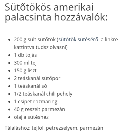
Sütőtökös amerikai
palacsinta hozzávalók:
200 g sült sütőtök (
sütőtök sütéséről
a linkre
kattintva tudsz olvasni)
1 db tojás
300 ml tej
150 g liszt
2 teáskanál sütőpor
1 teáskanál só
1/2 teáskanál chili pehely
1 csipet rozmaring
40 g reszelt parmezán
olaj a sütéshez
Tálaláshoz: tejföl, petrezselyem, parmezán