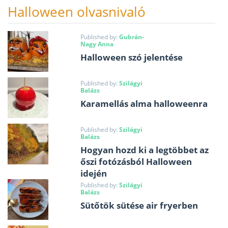
Halloween olvasnivaló
Published by:
Gubrán-
Nagy Anna
Halloween szó jelentése
Published by:
Szilágyi
Balázs
Karamellás alma halloweenra
Published by:
Szilágyi
Balázs
Hogyan hozd ki a legtöbbet az
őszi fotózásból Halloween
idején
Published by:
Szilágyi
Balázs
Sütőtök sütése air fryerben