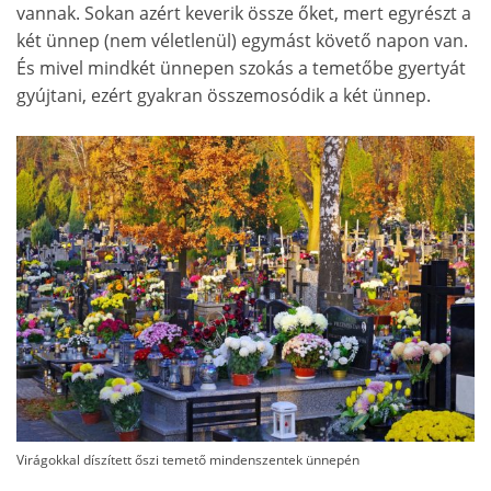
vannak. Sokan azért keverik össze őket, mert egyrészt a
két ünnep (nem véletlenül) egymást követő napon van.
És mivel mindkét ünnepen szokás a temetőbe gyertyát
gyújtani, ezért gyakran összemosódik a két ünnep.
Virágokkal díszített őszi temető mindenszentek ünnepén