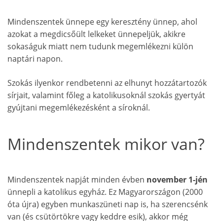
Mindenszentek ünnepe egy keresztény ünnep, ahol
azokat a megdicsőült lelkeket ünnepeljük, akikre
sokaságuk miatt nem tudunk megemlékezni külön
naptári napon.
Szokás ilyenkor rendbetenni az elhunyt hozzátartozók
sírjait, valamint főleg a katolikusoknál szokás gyertyát
gyújtani megemlékezésként a síroknál.
Mindenszentek mikor van?
Mindenszentek napját minden évben
november 1-jén
ünnepli a katolikus egyház. Ez Magyarországon (2000
óta újra) egyben munkaszüneti nap is, ha szerencsénk
van (és csütörtökre vagy keddre esik), akkor még