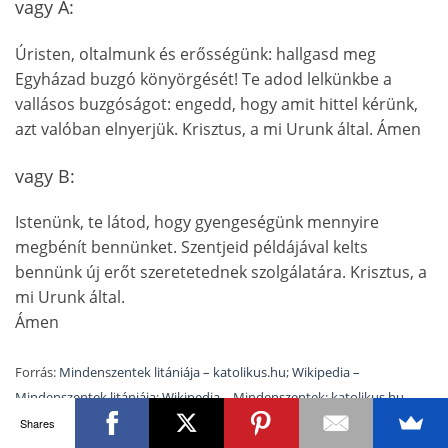
vagy A:
Úristen, oltalmunk és erősségünk: hallgasd meg
Egyházad buzgó könyörgését! Te adod lelkünkbe a
vallásos buzgóságot: engedd, hogy amit hittel kérünk,
azt valóban elnyerjük. Krisztus, a mi Urunk által. Ámen
vagy B:
Istenünk, te látod, hogy gyengeségünk mennyire
megbénít bennünket. Szentjeid példájával kelts
bennünk új erőt szeretetednek szolgálatára. Krisztus, a
mi Urunk által.
Ámen
Forrás:
Mindenszentek litániája – katolikus.hu
;
Wikipedia –
Mindenszentek litániája
;
Wikipedia – Mindenszentek
;
katolikus.hu
Shares